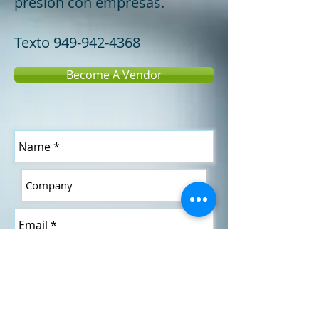
presión con empresas.
Texto
949-942-4368
Become A Vendor