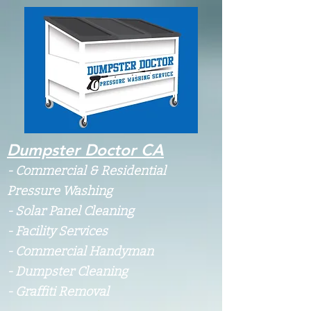
Dumpster Doctor CA
-
Commercial & Residential
Pressure Washing
- Solar Panel Cleaning
- Facility Services
- Commercial Handyman
- Dumpster Cleaning
- Graffiti Removal