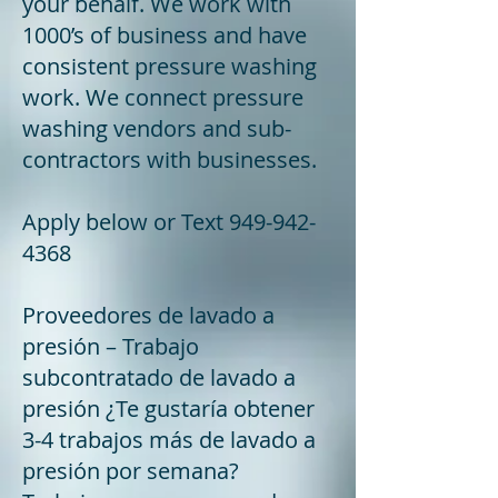
your behalf. We work with
1000’s of business and have
consistent pressure washing
work. We connect pressure
washing vendors and sub-
contractors with businesses.
Apply below or Text
949-942-
4368
Proveedores de lavado a
presión – Trabajo
subcontratado de lavado a
presión ¿Te gustaría obtener
3-4 trabajos más de lavado a
presión por semana?